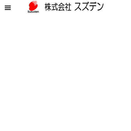
HOME
お知らせ
第5回電気工事技能競技全国大会にて佐藤雄一郎さんが敢闘賞を受賞しまし
た。
第5回電気工事技能競技全国大会
にて佐藤雄一郎さんが敢闘賞を
受賞しました。
最
2024/12/04
2024/12/04
admin
終
更
令和6年11月28日に横浜アリーナで開催された電気工事技能競技全
新
日
国大会に、米沢支社工事部の佐藤雄一郎さんが山形県代表として
時
出場しました。
:
53名が技術を競う一般の部に出場した佐藤さんは制限時間3時間に