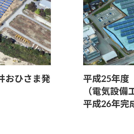
井おひさま発
平成25年
（電気設備工
平成26年完